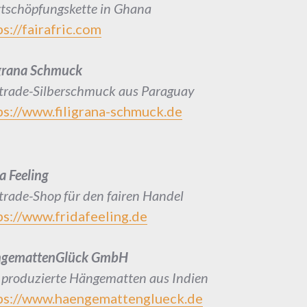
tschöpfungskette in Ghana
ps://fairafric.com
igrana Schmuck
rtrade-Silberschmuck aus Paraguay
s://
www.filigrana-schmuck.de
a Feeling
rtrade-Shop für den fairen Handel
s://
www.fridafeeling.de
gemattenGlück GmbH
r produzierte Hängematten aus Indien
ps://www.haengemattenglueck.de