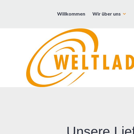
Zum
Inhalt
Willkommen
Wir über uns
Weltladen | Rosenheim | Brann
springen
Unsere Lie