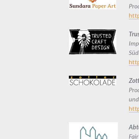
Pro
htt
Tru
Imp
Süd
htt
Zot
Pro
und
htt
Abt
Fai