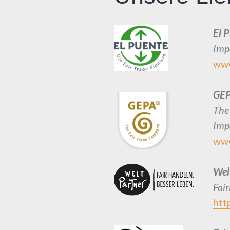
El 
Imp
www
GE
The
Imp
www
Wel
Fai
htt