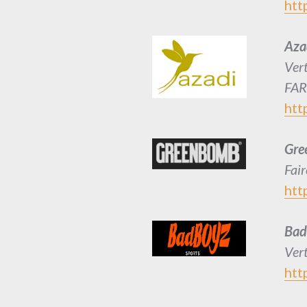
htt
Aza
Ver
FAR
htt
Gre
Fai
htt
Bad
Vert
htt