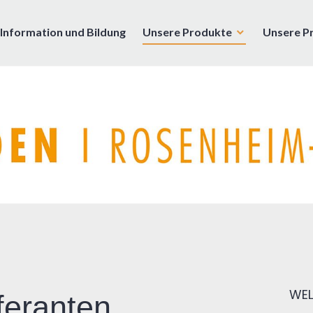
Information und Bildung
Unsere Produkte
Unsere P
enburg
WEL
feranten