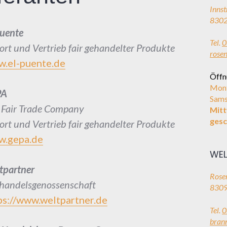
Innst
8302
Puente
Tel.
0
ort und Vertrieb fair gehandelter Produkte
rose
.el-puente.de
Öffn
Mont
PA
Sams
 Fair Trade Company
Mit
gesc
ort und Vertrieb fair gehandelter Produkte
.gepa.de
WEL
tpartner
Rosen
rhandelsgenossenschaft
8309
ps://www.weltpartner.de
Tel.
0
bran