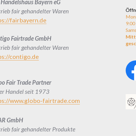
r Handelshaus Bayern eG
Öffn
trieb fair gehandelter Waren
Mont
ps://fairbayern.de
9:00
Sams
Mit
tigo Fairtrade GmbH
gesc
trieb fair gehandelter Waren
ps://contigo.de
bo Fair Trade Partner
rer Handel seit 1973
ps://www.globo-fairtrade.com
AR GmbH
trieb fair gehandelter Produkte