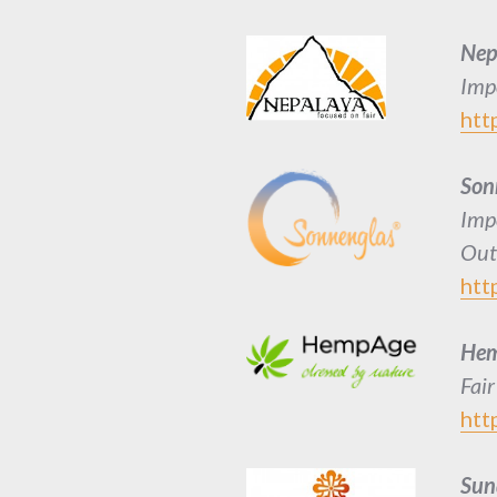
Nep
Imp
htt
Son
Imp
Out
htt
He
Fai
htt
Sun