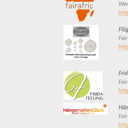
Wer
htt
Fil
Fai
http
Frid
Fai
http
Hän
Fai
htt