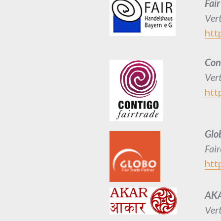
Fai
Ver
htt
Con
Ver
htt
Glo
Fai
htt
AK
Ver