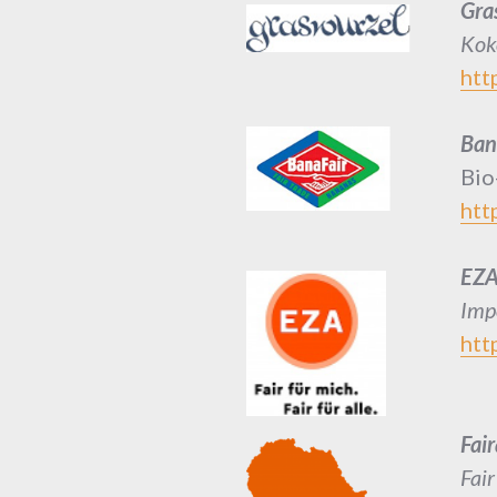
Gra
Kok
htt
Bana
Bio
http
EZA
Imp
htt
Fai
Fai