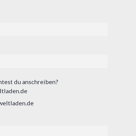
test du anschreiben?
tladen.de
eltladen.de