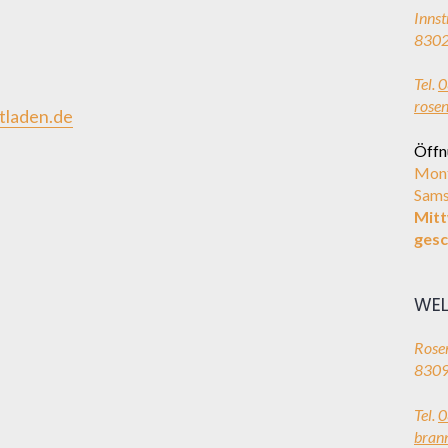
Innst
8302
Tel.
0
rose
tladen.de
Öffn
Mont
Sams
Mit
gesc
WEL
Rosen
8309
Tel.
0
bran