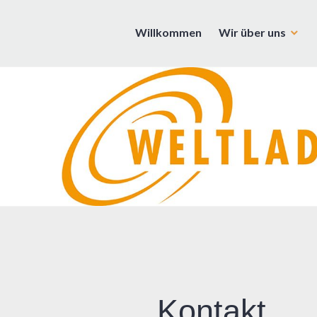
Zum
Inhalt
Willkommen
Wir über uns
Weltladen | Rosenheim | Brann
springen
Kontakt