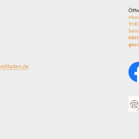
Öffn
Mont
9:00
Sams
Mit
gesc
eltladen.de