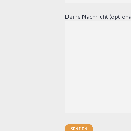
Deine Nachricht (optiona
Bitte lasse dieses Feld le