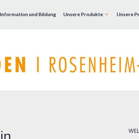
Information und Bildung
Unsere Produkte
Unsere P
enburg
WEL
in