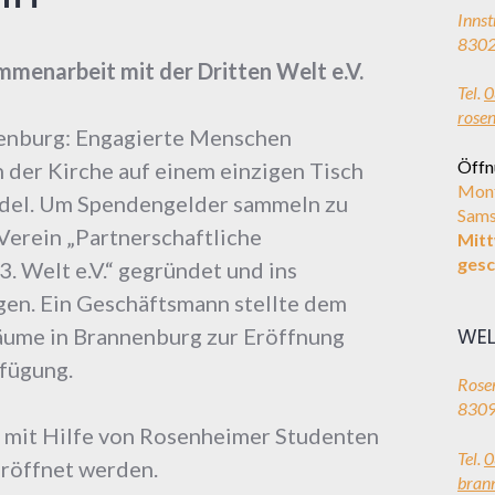
Innst
8302
menarbeit mit der Dritten Welt e.V.
Tel.
0
rose
enburg: Engagierte Menschen
Öffn
 der Kirche auf einem einzigen Tisch
Mont
ndel. Um Spendengelder sammeln zu
Sams
Verein „Partnerschaftliche
Mit
gesc
. Welt e.V.“ gegründet und ins
gen. Ein Geschäftsmann stellte dem
WEL
äume in Brannenburg zur Eröffnung
rfügung.
Rosen
8309
e mit Hilfe von Rosenheimer Studenten
Tel.
0
eröffnet werden.
bran