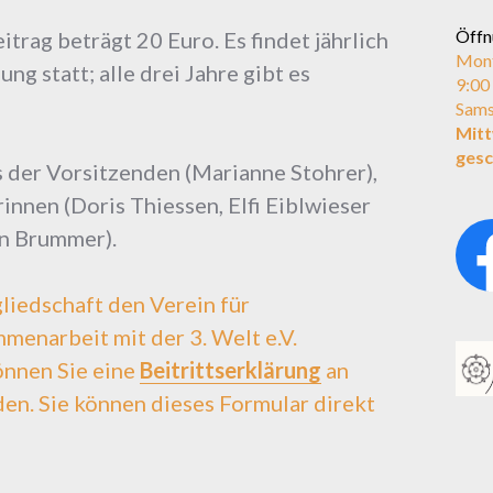
Öffn
itrag beträgt 20 Euro. Es findet jährlich
Mont
g statt; alle drei Jahre gibt es
9:00
Sams
Mit
gesc
 der Vorsitzenden (Marianne Stohrer),
innen (Doris Thiessen, Elfi Eiblwieser
in Brummer).
liedschaft den Verein für
menarbeit mit der 3. Welt e.V.
önnen Sie eine
Beitrittserklärung
an
en. Sie können dieses Formular direkt