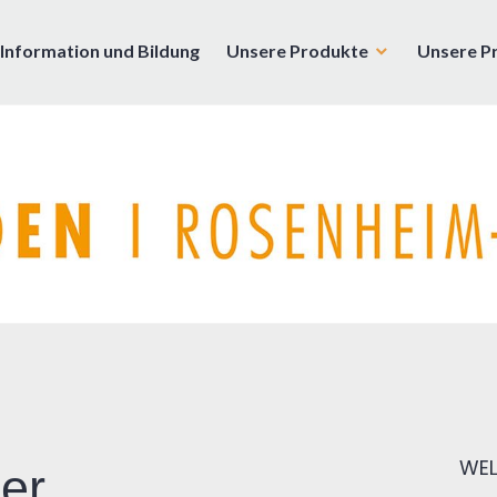
Information und Bildung
Unsere Produkte
Unsere P
enburg
WEL
er