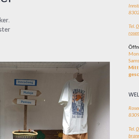
Innst
8302
ker
.
Tel.
0
ster
rose
Öffn
Mont
Sams
Mit
gesc
WEL
Rosen
8309
Tel.
0
bran