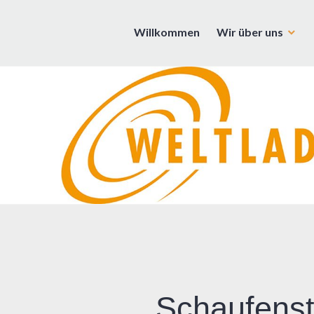
Zum
Inhalt
Willkommen
Wir über uns
Weltladen | Rosenheim | Brann
springen
Schaufenst